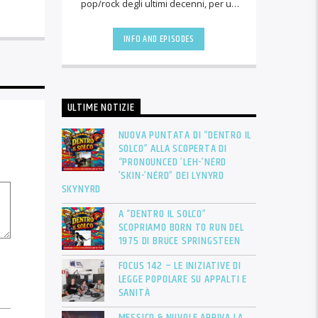
pop/rock degli ultimi decenni, per un
pomeriggio in musica. Una visione
personale [...]
INFO AND EPISODES
ULTIME NOTIZIE
NUOVA PUNTATA DI “DENTRO IL
SOLCO” ALLA SCOPERTA DI
“PRONOUNCED ’LEH-’NÉRD
’SKIN-’NÉRD” DEI LYNYRD
SKYNYRD
A “DENTRO IL SOLCO”
SCOPRIAMO BORN TO RUN DEL
1975 DI BRUCE SPRINGSTEEN
FOCUS 142 – LE INIZIATIVE DI
LEGGE POPOLARE SU APPALTI E
SANITÀ
MESSICO & NUVOLE ARRIVA LA