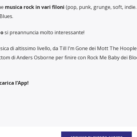
one
musica rock in vari filoni
(pop, punk, grunge, soft, indie
Blues.
io
si preannuncia molto interessante!
ca di altissimo livello, da Till I’m Gone dei Mott The Hoople 
tom di Anders Osborne per finire con Rock Me Baby dei Bl
carica l’App!