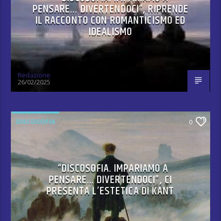
PENSARE… DIVERTENDOCI”, RIPRENDE
IL RACCONTO CON ROMANTICISMO ED
IDEALISMO
Redazione
26/02/2025
DISCOSOFIA
0
“DISCOSOFIA. IMPARIAMO A
PENSARE… DIVERTENDOCI”, CI
PRESENTA L’ESTETICA DI KANT