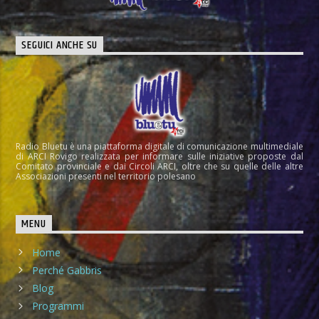
SEGUICI ANCHE SU
Radio Bluetu è una piattaforma digitale di comunicazione multimediale
di ARCI Rovigo realizzata per informare sulle iniziative proposte dal
Comitato provinciale e dai Circoli ARCI, oltre che su quelle delle altre
Associazioni presenti nel territorio polesano
MENU
Home
Perché Gabbris
Blog
Programmi