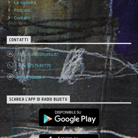
La squadra
Podcast
Contatti
CONTATTI
http://radio.bluetu.it/
+39 3757949770
info@bluetu.it
SCARICA L’APP DI RADIO BLUETU