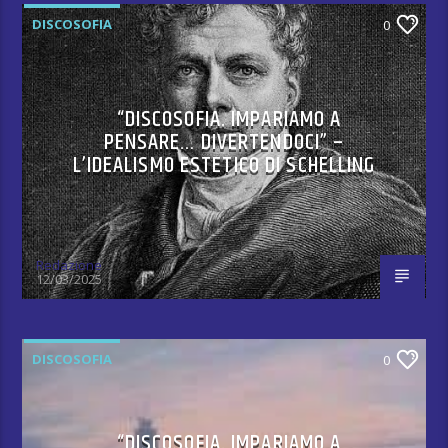
DISCOSOFIA
0
“DISCOSOFIA. IMPARIAMO A
PENSARE… DIVERTENDOCI” –
L’IDEALISMO ESTETICO DI SCHELLING
Redazione
12/03/2025
DISCOSOFIA
0
“DISCOSOFIA. IMPARIAMO A