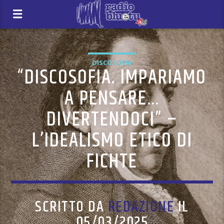
DISCOSOFIA
“DISCOSOFIA. IMPARIAMO
A PENSARE…
DIVERTENDOCI” –
L’IDEALISMO ETICO DI
FICHTE
SCRITTO DA
REDAZIONE
IL
05/03/2025