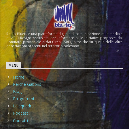
Radio Bluetu è una piattaforma digitale di comunicazione multimediale
di ARCI Rovigo realizzata per informare sulle iniziative proposte dal
Comitato provinciale e dai Circoli ARCI, oltre che su quelle delle altre
Associazioni presenti nel territorio polesano
MENU
Home
Perché Gabbris
Blog
Programmi
La squadra
Podcast
Contatti