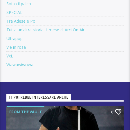
Sotto il palco
SPECIALI
Tra Adese e Po
Tutta un'altra storia. Il mese di Arci On Air
Ultrapop!
Vie in rosa
VxL
Wawawiwowa
TI POTREBBE INTERESSARE ANCHE
FROM THE VAULT
0