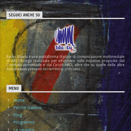
SEGUICI ANCHE SU
Radio Bluetu è una piattaforma digitale di comunicazione multimediale
di ARCI Rovigo realizzata per informare sulle iniziative proposte dal
Comitato provinciale e dai Circoli ARCI, oltre che su quelle delle altre
Associazioni presenti nel territorio polesano
MENU
Home
Perché Gabbris
Blog
Programmi
La squadra