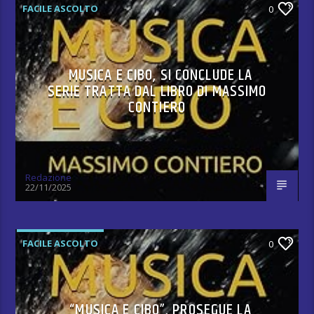
FACILE ASCOLTO
0
MUSICA E CIBO, SI CONCLUDE LA
SERIE TRATTA DAL LIBRO DI MASSIMO
CONTIERO
Redazione
22/11/2025
FACILE ASCOLTO
0
“MUSICA E CIBO”, PROSEGUE LA