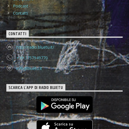
Podcast
Contatti
CONTATTI
http://radio.bluetu.it/
+39 3757949770
info@bluetu.it
SCARICA L’APP DI RADIO BLUETU