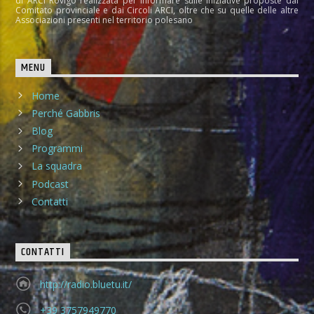
di ARCI Rovigo realizzata per informare sulle iniziative proposte dal
Comitato provinciale e dai Circoli ARCI, oltre che su quelle delle altre
Associazioni presenti nel territorio polesano
MENU
Home
Perché Gabbris
Blog
Programmi
La squadra
Podcast
Contatti
CONTATTI
http://radio.bluetu.it/
+39 3757949770