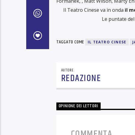
Formanek, , Matt Wilson, Marty Ehr
Il Teatro Cinese va in onda
il m
Le puntate del
TAGGATO COME
IL TEATRO CINESE
J
AUTORE
REDAZIONE
OPINIONE DEI LETTORI
COMMENTA