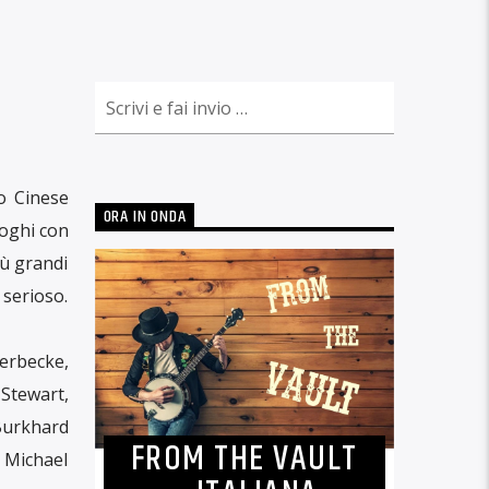
ro Cinese
ORA IN ONDA
aloghi con
ù grandi
 serioso.
erbecke,
 Stewart,
Burkhard
FROM THE VAULT
, Michael