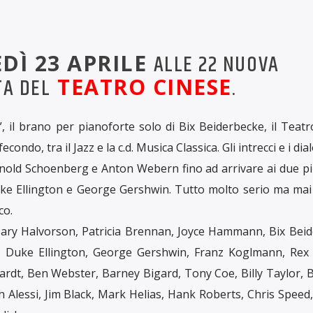
DÌ 23 APRILE
ALLE 22 NUOVA
A DEL
TEATRO CINESE
.
t”, il brano per pianoforte solo di Bix Beiderbecke, il Teat
condo, tra il Jazz e la c.d. Musica Classica. Gli intrecci e i di
nold Schoenberg e Anton Webern fino ad arrivare ai due pi
uke Ellington e George Gershwin. Tutto molto serio ma mai
co.
ary Halvorson, Patricia Brennan, Joyce Hammann, Bix Beid
sell, Duke Ellington, George Gershwin, Franz Koglmann, Rex
rdt, Ben Webster, Barney Bigard, Tony Coe, Billy Taylor, 
ph Alessi, Jim Black, Mark Helias, Hank Roberts, Chris Speed