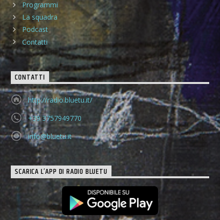
Programmi
La squadra
Podcast
Contatti
CONTATTI
http://radio.bluetu.it/
+39 3757949770
info@bluetu.it
SCARICA L’APP DI RADIO BLUETU