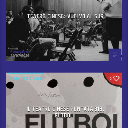
TEATRO CINESE: VUELVO AL SUR
Redazione
29/07/2026
IL TEATRO CINESE
0
IL TEATRO CINESE PUNTATA 318,
FÙTBOL