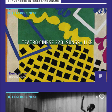
TI POTREBBE INTERESSARE ANCHE
IL TEATRO CINESE
0
TEATRO CINESE 320: SONGS I LIKE
Redazione
04/08/2026
IL TEATRO CINESE
0