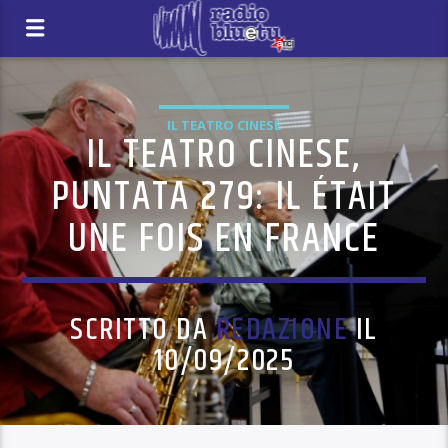
IL TEATRO CINESE
IL TEATRO CINESE,
PUNTATA 279: IL ÉTAIT
UNE FOIS EN FRANCE
SCRITTO DA
REDAZIONE
IL
10/09/2025