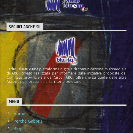
SEGUICI ANCHE SU
Radio Bluetu è una piattaforma digitale di comunicazione multimediale
di ARCI Rovigo realizzata per informare sulle iniziative proposte dal
Comitato provinciale e dai Circoli ARCI, oltre che su quelle delle altre
Associazioni presenti nel territorio polesano
MENU
Home
Perché Gabbris
Blog