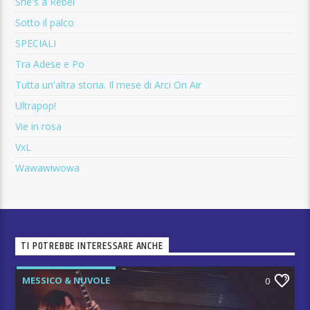
She's a Rebel
Sotto il palco
SPECIALI
Tra Adese e Po
Tutta un'altra storia. Il mese di Arci On Air
Ultrapop!
Vie in rosa
VxL
Wawawiwowa
TI POTREBBE INTERESSARE ANCHE
MESSICO & NUVOLE
0