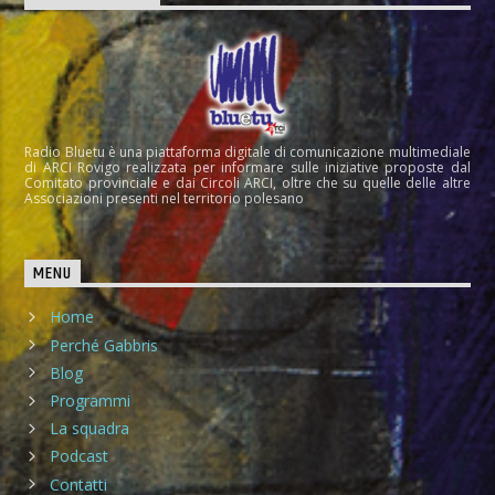
Radio Bluetu è una piattaforma digitale di comunicazione multimediale
di ARCI Rovigo realizzata per informare sulle iniziative proposte dal
Comitato provinciale e dai Circoli ARCI, oltre che su quelle delle altre
Associazioni presenti nel territorio polesano
MENU
Home
Perché Gabbris
Blog
Programmi
La squadra
Podcast
Contatti