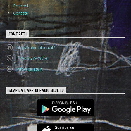
Podcast
Contatti
CONTATTI
http://radio.bluetu.it/
+39 3757949770
info@bluetu.it
SCARICA L’APP DI RADIO BLUETU