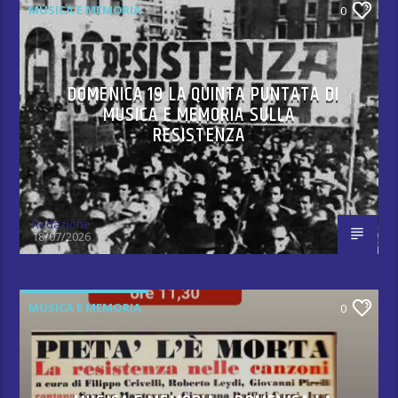
MUSICA E MEMORIA
0
DOMENICA 19 LA QUINTA PUNTATA DI
MUSICA E MEMORIA SULLA
RESISTENZA
Redazione
18/07/2026
MUSICA E MEMORIA
0