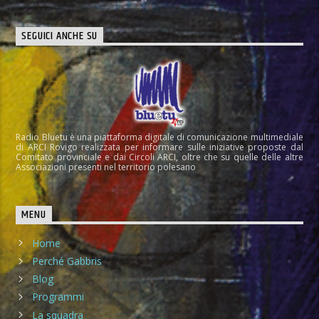
SEGUICI ANCHE SU
Radio Bluetu è una piattaforma digitale di comunicazione multimediale
di ARCI Rovigo realizzata per informare sulle iniziative proposte dal
Comitato provinciale e dai Circoli ARCI, oltre che su quelle delle altre
Associazioni presenti nel territorio polesano
MENU
Home
Perché Gabbris
Blog
Programmi
La squadra