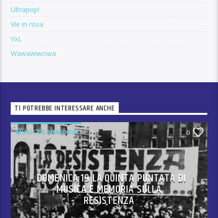
Ultrapop!
Vie in rosa
VxL
Wawawiwowa
TI POTREBBE INTERESSARE ANCHE
MUSICA E MEMORIA
0
DOMENICA 19 LA QUINTA PUNTATA DI
MUSICA E MEMORIA SULLA
RESISTENZA