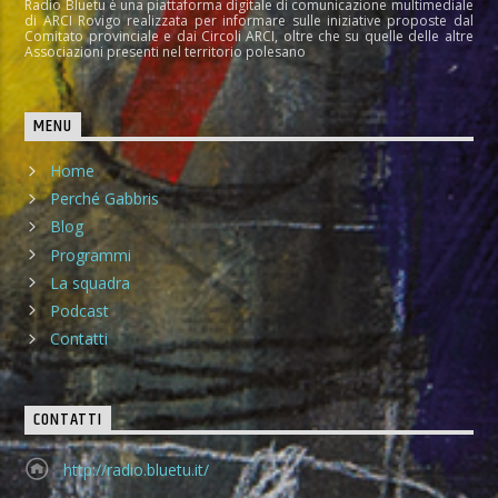
Radio Bluetu è una piattaforma digitale di comunicazione multimediale
di ARCI Rovigo realizzata per informare sulle iniziative proposte dal
Comitato provinciale e dai Circoli ARCI, oltre che su quelle delle altre
Associazioni presenti nel territorio polesano
MENU
Home
Perché Gabbris
Blog
Programmi
La squadra
Podcast
Contatti
CONTATTI
http://radio.bluetu.it/