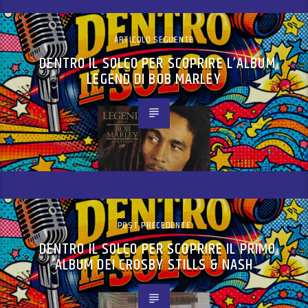
ARTICOLO SEGUENTE
DENTRO IL SOLCO PER SCOPRIRE L’ALBUM
LEGEND DI BOB MARLEY
POST PRECEDENTE
DENTRO IL SOLCO PER SCOPRIRE IL PRIMO
ALBUM DEI CROSBY STILLS & NASH