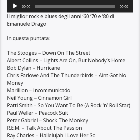
Audio
00:00
00:00
Player
Il miglior rock e blues degli anni ’60 ’70 e ’80 di
Emanuele Drago
In questa puntata:
The Stooges – Down On The Street
Albert Collins – Lights Are On, But Nobody’s Home
Bob Dylan – Hurricane
Chris Farlowe And The Thunderbirds – Aint Got No
Money
Marillion – Incommunicado
Neil Young – Cinnamon Girl
Patti Smith – So You Want To Be (A Rock ‘n’ Roll Star)
Paul Weller – Peacock Suit
Peter Gabriel – Shock The Monkey
R.E.M. – Talk About The Passion
Ray Charles – Hallelujah I Love Her So