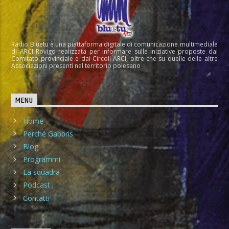
Radio Bluetu è una piattaforma digitale di comunicazione multimediale
di ARCI Rovigo realizzata per informare sulle iniziative proposte dal
Comitato provinciale e dai Circoli ARCI, oltre che su quelle delle altre
Associazioni presenti nel territorio polesano
MENU
Home
Perché Gabbris
Blog
Programmi
La squadra
Podcast
Contatti