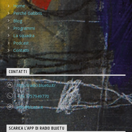
Home
Perché Gabbris
Blog
Programmi
La squadra
Podcast
Contatti
CONTATTI
http://radio.bluetu.it/
+39 3757949770
info@bluetu.it
SCARICA L’APP DI RADIO BLUETU