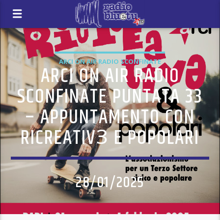
ARCI ON AIR RADIO SCONFINATE
ARCI ON AIR RADIO
SCONFINATE PUNTATA 33
– APPUNTAMENTO CON
RICREATIVꞫ E POPOLARI
28/01/2025