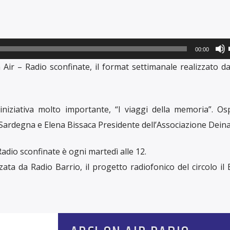
00:00
i
r – Radio sconfinate, il format settimanale realizzato da
iniziativa molto importante, “I viaggi della memoria”. Osp
Sardegna e Elena Bissaca Presidente dell’Associazione Deina
adio sconfinate è ogni martedì alle 12.
ata da Radio Barrio, il progetto radiofonico del circolo il 
i