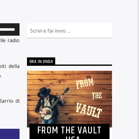
Usa
lle radio
tasti
freccia
ORA IN ONDA
su/giù
iti della
per
.
aumentare
o
Barrio di
diminuire
l
volume.
FROM THE VAULT