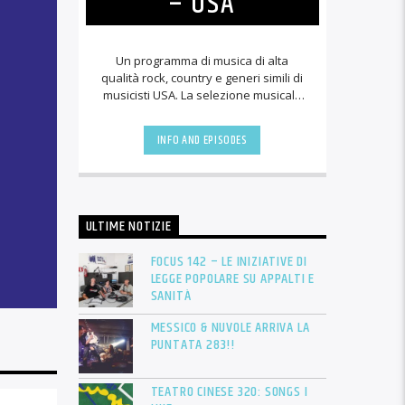
– USA
Un programma di musica di alta
qualità rock, country e generi simili di
musicisti USA. La selezione musicale
viene proposta senza presentazioni.
Da [...]
INFO AND EPISODES
ULTIME NOTIZIE
FOCUS 142 – LE INIZIATIVE DI
LEGGE POPOLARE SU APPALTI E
SANITÀ
MESSICO & NUVOLE ARRIVA LA
PUNTATA 283!!
TEATRO CINESE 320: SONGS I