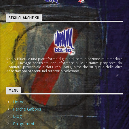
SEGUICI ANCHE SU
Radio Bluetu è una piattaforma digitale di comunicazione multimediale
di ARCI Rovigo realizzata per informare sulle iniziative proposte dal
Comitato provinciale e dai Circoli ARCI, oltre che su quelle delle altre
Associazioni presenti nel territorio polesano
MENU
Home
Perché Gabbris
Blog
Programmi