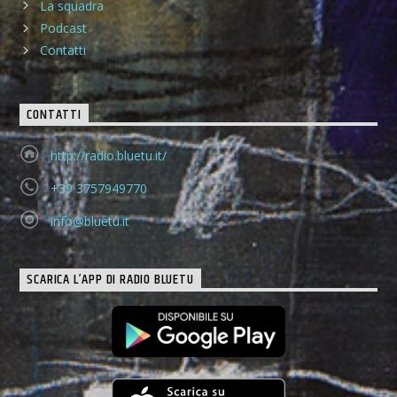
La squadra
Podcast
Contatti
CONTATTI
http://radio.bluetu.it/
+39 3757949770
info@bluetu.it
SCARICA L’APP DI RADIO BLUETU