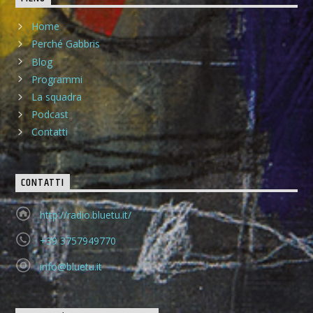
Home
Perché Gabbris
Blog
Programmi
La squadra
Podcast
Contatti
CONTATTI
http://radio.bluetu.it/
+39 3757949770
info@bluetu.it