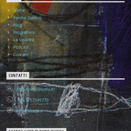
Home
Perché Gabbris
Blog
Programmi
La squadra
Podcast
Contatti
CONTATTI
http://radio.bluetu.it/
+39 3757949770
info@bluetu.it