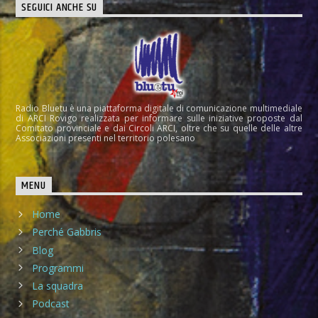
SEGUICI ANCHE SU
Radio Bluetu è una piattaforma digitale di comunicazione multimediale
di ARCI Rovigo realizzata per informare sulle iniziative proposte dal
Comitato provinciale e dai Circoli ARCI, oltre che su quelle delle altre
Associazioni presenti nel territorio polesano
MENU
Home
Perché Gabbris
Blog
Programmi
La squadra
Podcast