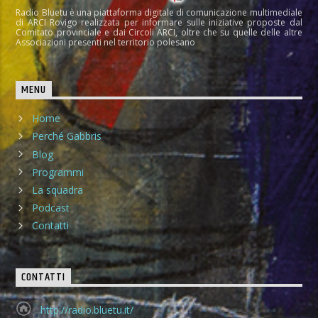
Radio Bluetu è una piattaforma digitale di comunicazione multimediale
di ARCI Rovigo realizzata per informare sulle iniziative proposte dal
Comitato provinciale e dai Circoli ARCI, oltre che su quelle delle altre
Associazioni presenti nel territorio polesano
MENU
Home
Perché Gabbris
Blog
Programmi
La squadra
Podcast
Contatti
CONTATTI
http://radio.bluetu.it/