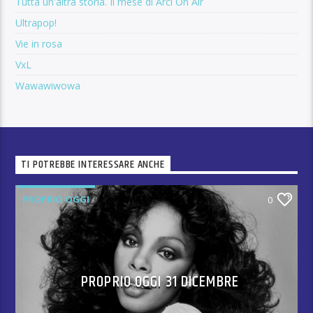
Tutta un'altra storia. Il mese di Arci On Air
Ultrapop!
Vie in rosa
VxL
Wawawiwowa
TI POTREBBE INTERESSARE ANCHE
PROPRIO OGGI
0
PROPRIO OGGI 31 DICEMBRE