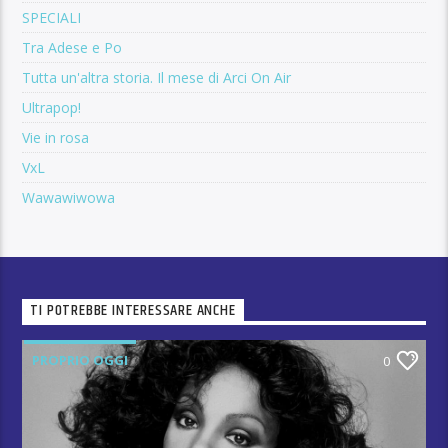
SPECIALI
Tra Adese e Po
Tutta un'altra storia. Il mese di Arci On Air
Ultrapop!
Vie in rosa
VxL
Wawawiwowa
TI POTREBBE INTERESSARE ANCHE
PROPRIO OGGI
0