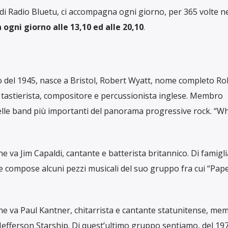
di Radio Bluetu, ci accompagna ogni giorno, per 365 volte n
 ogni giorno alle 13,10 ed alle 20,10
.
io del 1945, nasce a Bristol, Robert Wyatt, nome completo Ro
, tastierista, compositore e percussionista inglese. Membro
elle band più importanti del panorama progressive rock. “W
ne va Jim Capaldi, cantante e batterista britannico. Di famigli
ic e compose alcuni pezzi musicali del suo gruppo fra cui “Pap
 ne va Paul Kantner, chitarrista e cantante statunitense, me
 Jefferson Starship. Di quest’ultimo gruppo sentiamo, del 19