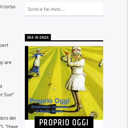
el corso
ORA IN ONDA
bert
hy are
a
er Sun”
mbro dei
PROPRIO OGGI
71, “Have