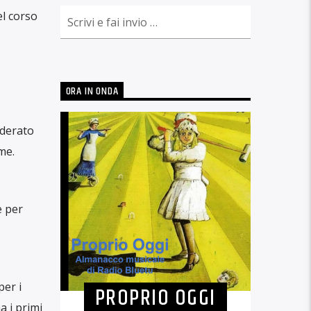
el corso
ORA IN ONDA
iderato
me.
e per
er i
PROPRIO OGGI
a i primi