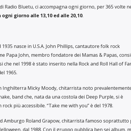
di Radio Bluetu, ci accompagna ogni giorno, per 365 volte n
 ogni giorno alle 13,10 ed alle 20,10
.
l 1935 nasce in U.S.A. John Phillips, cantautore folk rock
ome Papa John, membro fondatore dei Mamas & Papas, cons
 che nel 1998 è stato inserito nella Rock and Roll Hall of Fa
del 1965.
 in Inghilterra Micky Moody, chitarrista noto prevalentement
ke, band che, nata da una costola dei Deep Purple, si è
rock più accessibile. “Take me with you” è del 1978.
 ad Amburgo Roland Grapow, chitarrista famoso soprattutto p
elloween, dal 1988. Con il gruppo pubblica ben sei album, m