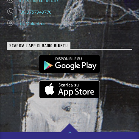
http://radio.bluetu.it/
+39 3757949770
info@bluetu.it
SCARICA L’APP DI RADIO BLUETU