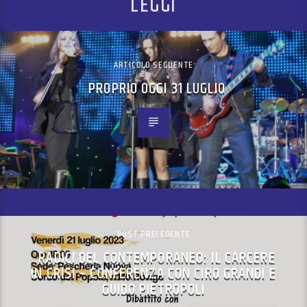
LEGGI
ARTICOLO SEGUENTE
PROPRIO OGGI 31 LUGLIO
POST PRECEDENTE
RADICI DEL CONTEMPORANEO: IL CARCERE
IN CRISI – CONFERENZA CON CIRO GRANDI E
GUIDO PIETROPOLI