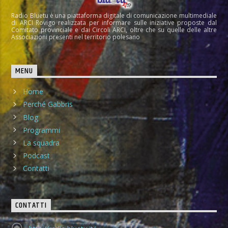
Radio Bluetu è una piattaforma digitale di comunicazione multimediale
di ARCI Rovigo realizzata per informare sulle iniziative proposte dal
Comitato provinciale e dai Circoli ARCI, oltre che su quelle delle altre
Associazioni presenti nel territorio polesano
MENU
Home
Perché Gabbris
Blog
Programmi
La squadra
Podcast
Contatti
CONTATTI