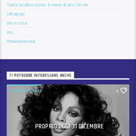
Tutta un'altra storia. Il mese di Arci On Air
Ultrapop!
Vie in rosa
VxL
Wawawiwowa
TI POTREBBE INTERESSARE ANCHE
PROPRIO OGGI
0
PROPRIO OGGI 31 DICEMBRE