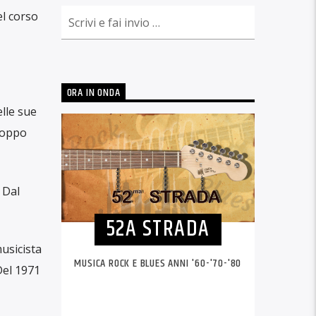
el corso
ORA IN ONDA
lle sue
roppo
 Dal
52A STRADA
usicista
MUSICA ROCK E BLUES ANNI '60-'70-'80
Del 1971