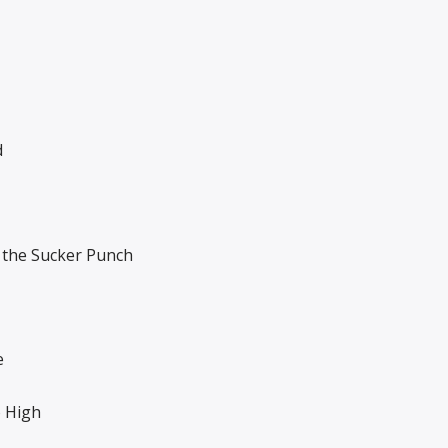
d
d the Sucker Punch
e
 High