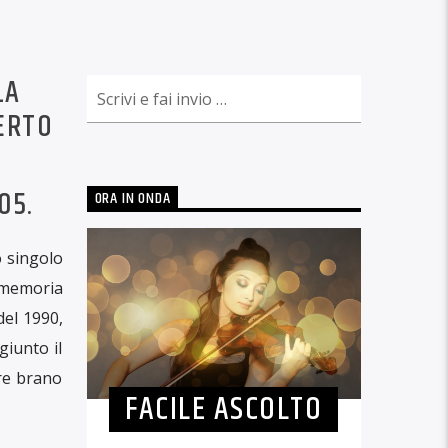
LA
BERTO
05.
ORA IN ONDA
o singolo
a memoria
del 1990,
giunto il
bre brano
FACILE ASCOLTO