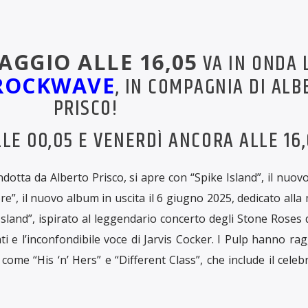
AGGIO ALLE 16,05
VA IN ONDA 
ROCKWAVE
, IN COMPAGNIA DI AL
PRISCO!
LLE 00,05 E VENERDÌ ANCORA ALLE 16,
tta da Alberto Prisco, si apre con “Spike Island”, il nuov
ore”, il nuovo album in uscita il 6 giugno 2025, dedicato all
Island”, ispirato al leggendario concerto degli Stone Roses 
ati e l’inconfondibile voce di Jarvis Cocker. I Pulp hanno rag
come “His ‘n’ Hers” e “Different Class”, che include il cele