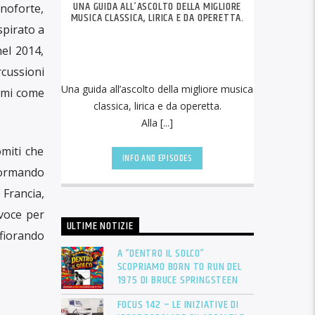
UNA GUIDA ALL’ASCOLTO DELLA MIGLIORE
anoforte,
MUSICA CLASSICA, LIRICA E DA OPERETTA.
spirato a
nel 2014,
cussioni
Una guida all’ascolto della migliore musica
temi come
classica, lirica e da operetta.
Alla [...]
miti che
INFO AND EPISODES
sformando
 Francia,
 voce per
ULTIME NOTIZIE
fiorando
A “DENTRO IL SOLCO”
SCOPRIAMO BORN TO RUN DEL
1975 DI BRUCE SPRINGSTEEN
FOCUS 142 – LE INIZIATIVE DI