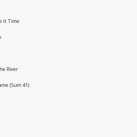
e It Time
n
he River
lame (Sum 41)