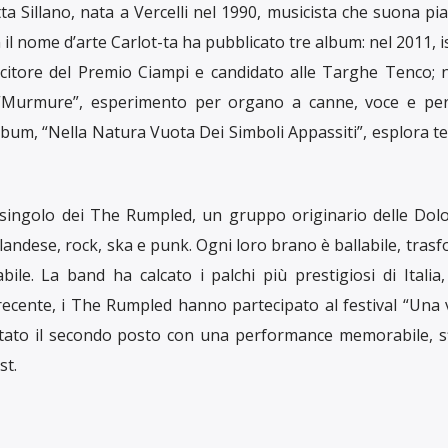
ta Sillano, nata a Vercelli nel 1990, musicista che suona pi
 il nome d’arte Carlot-ta ha pubblicato tre album: nel 2011, i
ncitore del Premio Ciampi e candidato alle Targhe Tenco; 
, “Murmure”, esperimento per organo a canne, voce e per
lbum, “Nella Natura Vuota Dei Simboli Appassiti”, esplora 
singolo dei The Rumpled, un gruppo originario delle Dolo
rlandese, rock, ska e punk. Ogni loro brano è ballabile, tra
bile. La band ha calcato i palchi più prestigiosi di Italia,
 recente, i The Rumpled hanno partecipato al festival “Una
tato il secondo posto con una performance memorabile, s
st.