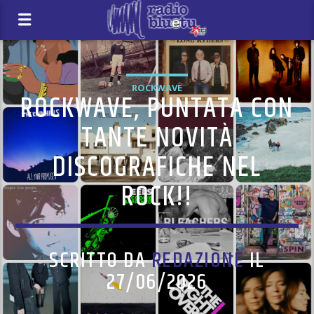
ROCKWAVE
ROCKWAVE, PUNTATA CON
TANTE NOVITÀ
DISCOGRAFICHE NEL
ROCK!!
SCRITTO DA
REDAZIONE
IL
27/06/2026