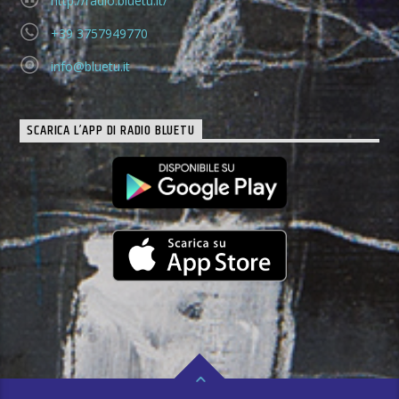
http://radio.bluetu.it/
+39 3757949770
info@bluetu.it
SCARICA L’APP DI RADIO BLUETU