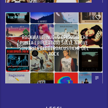
ROCKWAVE
0
ROCKWAVE, NUOVO EPISODIO CHE
PUNTA I RIFLETTORI SULLE NUOVE
SONORITÀ ELETTROACUSTICHE DEL
ROCK
Redazione
20/07/2026