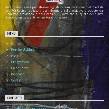
Radio Bluetu è una piattaforma digitale di comunicazione multimediale
di ARCI Rovigo realizzata per informare sulle iniziative proposte dal
Comitato provinciale e dai Circoli ARCI, oltre che su quelle delle altre
Associazioni presenti nel territorio polesano
MENU
Home
Perché Gabbris
Blog
Programmi
La squadra
Podcast
Contatti
CONTATTI