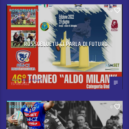
ROSSOBLU E TU
0
ROSSOBLUETU CI PARLA DI FUTURO
Giancarlo Lovisari
15/06/2022
ROSSOBLU E TU
0