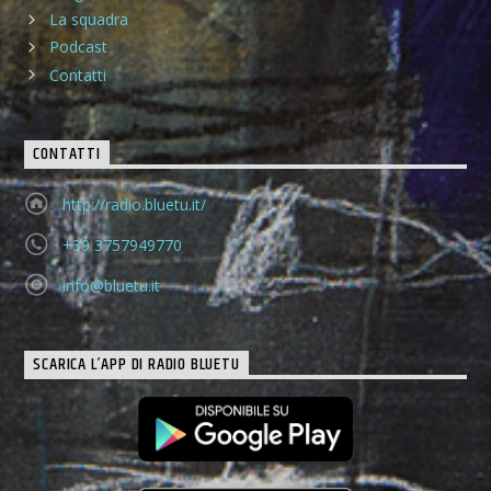
La squadra
Podcast
Contatti
CONTATTI
http://radio.bluetu.it/
+39 3757949770
info@bluetu.it
SCARICA L’APP DI RADIO BLUETU