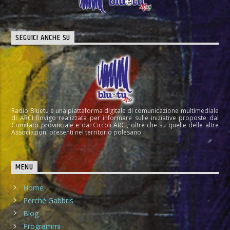
SEGUICI ANCHE SU
Radio Bluetu è una piattaforma digitale di comunicazione multimediale
di ARCI Rovigo realizzata per informare sulle iniziative proposte dal
Comitato provinciale e dai Circoli ARCI, oltre che su quelle delle altre
Associazioni presenti nel territorio polesano
MENU
Home
Perché Gabbris
Blog
Programmi