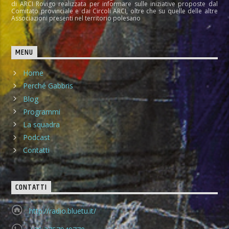
di ARCI Rovigo realizzata per informare sulle iniziative proposte dal
Comitato provinciale e dai Circoli ARCI, oltre che su quelle delle altre
Associazioni presenti nel territorio polesano
MENU
Home
Perché Gabbris
Blog
Programmi
La squadra
Podcast
Contatti
CONTATTI
http://radio.bluetu.it/