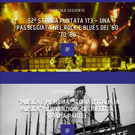
ARTICOLO SEGUENTE
52ª STRADA PUNTATA 173 – UNA
PASSEGGIATA NEL ROCK E BLUES DEI ’60
’70 ’80
POST PRECEDENTE
“MUSICA E MEMORIA. STORIA D’ITALIA IN
MUSICA”: L’INVENZIONE DI CINECITTÀ
(PRIMA PARTE)