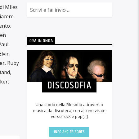
di MIles
iacere
ento.
Ben
ORA IN ONDA
Paul
lvin
er, Ruby
Band,
DISCOSOFIA
ker,
Una storia della Filosofia attraverso
musica da discoteca, con alcune virate
verso rock e pop[...]
INFO AND EPISODES