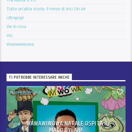
Tutta un'altra storia. Il mese di Arci On Air
Ultrapop!
Vie in rosa
VxL
Wawawiwowa
TI POTREBBE INTERESSARE ANCHE
WAWAWIWOWA
0
WAWAWIWOWA NATALE OSPITA IL
MAGO DYLAN!