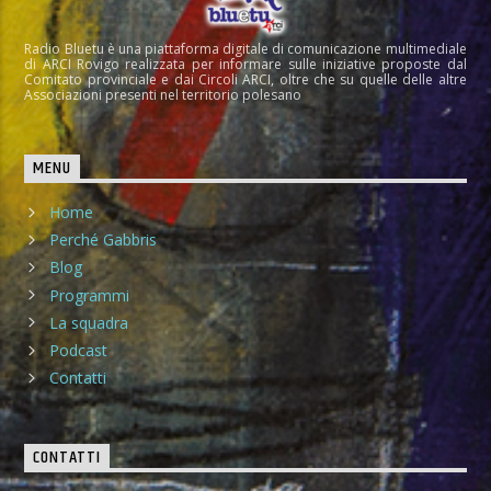
Radio Bluetu è una piattaforma digitale di comunicazione multimediale
di ARCI Rovigo realizzata per informare sulle iniziative proposte dal
Comitato provinciale e dai Circoli ARCI, oltre che su quelle delle altre
Associazioni presenti nel territorio polesano
MENU
Home
Perché Gabbris
Blog
Programmi
La squadra
Podcast
Contatti
CONTATTI