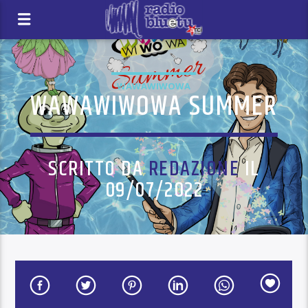
WAWAWIWOWA
WAWAWIWOWA SUMMER
SCRITTO DA
REDAZIONE
IL
09/07/2022